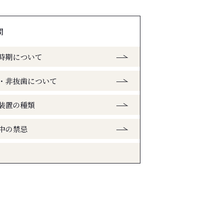
問
時期について
・非抜歯について
装置の種類
中の禁忌